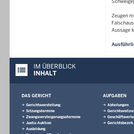
Schweigepf
Zeugen mü
Falschaus
Aussage k
Ausführl
IM ÜBERBLICK
Justiz-Portal im Überblick:
INHALT
DAS GERICHT
AUFGABEN
Gerichtsvorstellung
Abteilungen
Sitzungstermine
Gerichtsvollzi
Zwangsversteigerungsstermine
Geschäftsverte
Justiz-Auktion
Gerichtsbezirk
Ausbildung