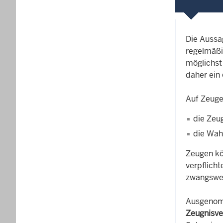
Die Aussa
regelmäßi
möglichst
daher ein
Auf Zeuge
die Zeug
die Wahr
Zeugen kö
verpflich
zwangswei
Ausgenomm
Zeugnisve