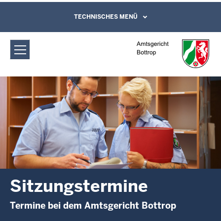
Direkt zum Inhalt
Amtsgericht Bottrop: Sitzungstermine
TECHNISCHES MENÜ
Leichte Sprache, Gebärdensprachenvideo
und Kontaktformular
Sitzungstermine
Termine bei dem Amtsgericht Bottrop